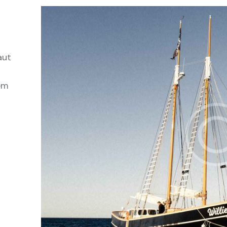
aut
em