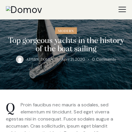
MODERN
Top gorgeous yachts in the history
of the boat sailing
April 21, 2020
0
Comments
ADMIN_DOMOV
Proin faucibus nec mauris a sodales, sed
Q
elementum mi tincidunt. Sed eget viverra
egestas nisi in consequat. Fusce sodales augue a
accumsan. Cras sollicitudin, ipsum eget blandit