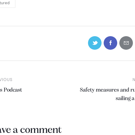
tured
VIOUS
rs Podcast
Safety measures and ru
sailing 
ave a comment