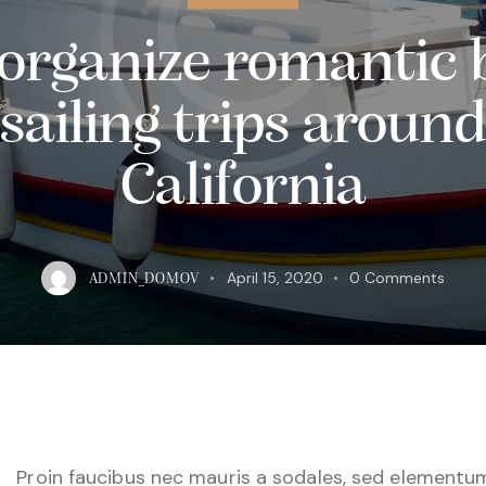
organize romantic 
sailing trips aroun
California
April 15, 2020
0
Comments
ADMIN_DOMOV
Proin faucibus nec mauris a sodales, sed elementu