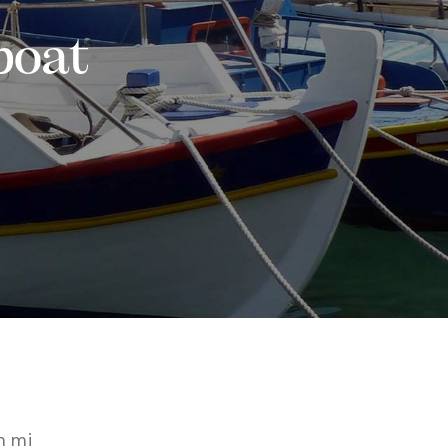
boat
d
m mi