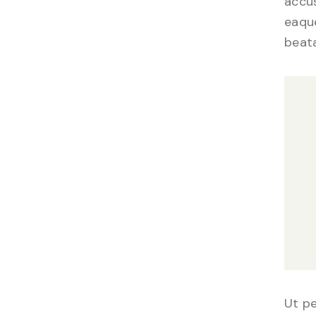
accu
eaque
beata
Ut pe