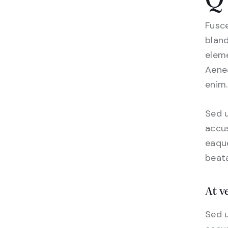
Q
Fusce
bland
eleme
Aenea
enim.
Sed u
accu
eaque
beata
At v
Sed u