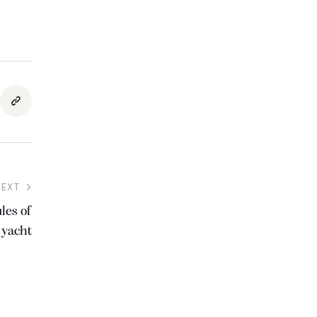
NEXT
les of
a yacht