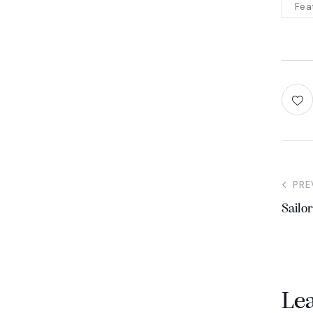
Fea
PRE
Sailo
Le