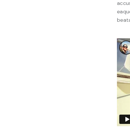
accu
eaque
beata