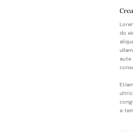
Crea
Lorem
do e
aliqu
ullam
aute 
conse
Etiam
ultri
congu
a tem