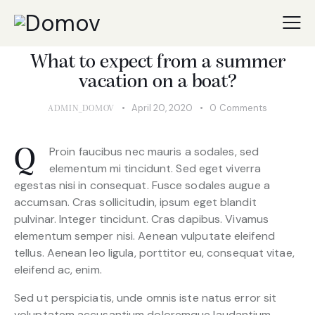
SELECTION
What to expect from a summer
vacation on a boat?
April 20, 2020
0
Comments
ADMIN_DOMOV
Proin faucibus nec mauris a sodales, sed
Q
elementum mi tincidunt. Sed eget viverra
egestas nisi in consequat. Fusce sodales augue a
accumsan. Cras sollicitudin, ipsum eget blandit
pulvinar. Integer tincidunt. Cras dapibus. Vivamus
elementum semper nisi. Aenean vulputate eleifend
tellus. Aenean leo ligula, porttitor eu, consequat vitae,
eleifend ac, enim.
Sed ut perspiciatis, unde omnis iste natus error sit
voluptatem accusantium doloremque laudantium,