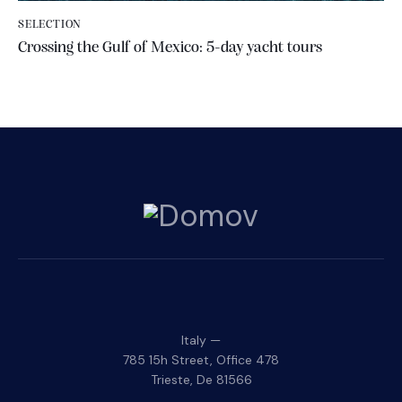
SELECTION
Crossing the Gulf of Mexico: 5-day yacht tours
Italy —
785 15h Street, Office 478
Trieste, De 81566